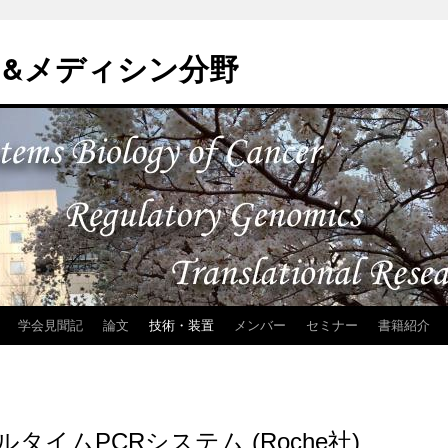
&メディシン分野
学会見聞記
論文
技術・装置
メンバー
セミナー
書籍紹介
0 リアルタイムPCRシステム (Roche社)