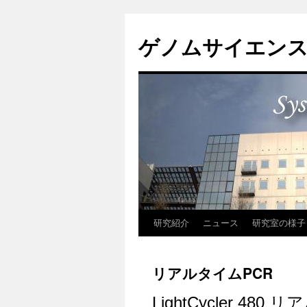
コ
ン
ゲノムサイエンス
テ
ン
ツ
へ
ス
キ
ッ
プ
研究紹介
ニュース
研究室の様子
リアルタイムPCR
LightCycler 48