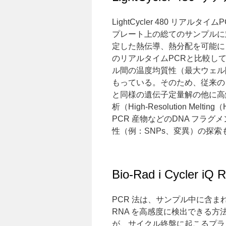
LightCycler 480 リアルタ
プレート上の総てのサンプルに
定した熱伝導、熱分配を可能に
のリアルタイムPCRと比較し
ル間の温度均質性（最大ウェル間
もっている。そのため、従来の
と同様の遺伝子定量解の他に高
析（High-Resolution Melt
PCR 産物などのDNA フラグ
性（例：SNPs、変異）の探索
Bio-Rad i Cycler iQ
PCR 法は、サンプル中に含まれ
RNA を高感度に検出できる方
が、サイクル終盤に起こるプラ