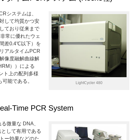
イムPCRシステムは、
対して均質かつ安
しており従来まで
て非常に優れたウェ
差0.4℃以下）を
リアルタイムPCR
解像度融解曲線解
ing（HRM））による
メント上の配列多様
も可能である。
LightCycler 480
 Real-Time PCR System
る微量な DNA、
法として有用である
トー効果などのた